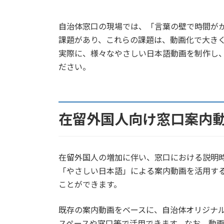
更
新
日
自治体窓口の現場では、「言葉の壁で時間が
時
課題があり、これらの課題は、動画化で大き
:
実際に、様々なやさしい日本語動画を制作し
ださい。
在留外国人向け窓口案内
在留外国人の増加に伴い、窓口における説明
「やさしい日本語」による案内動画を活用す
ことができます。
既存の案内動画をベースに、自治体オリジナ
スペースや窓口等で活用できます。なお、動