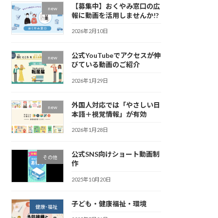
【募集中】おくやみ窓口の広
new
報に動画を活用しませんか!?
2026年2月10日
公式YouTubeでアクセスが伸
new
びている動画のご紹介
2026年1月29日
外国人対応では「やさしい日
new
本語＋視覚情報」が有効
2026年1月28日
公式SNS向けショート動画制
その他
作
2025年10月20日
子ども・健康福祉・環境
健康･福祉