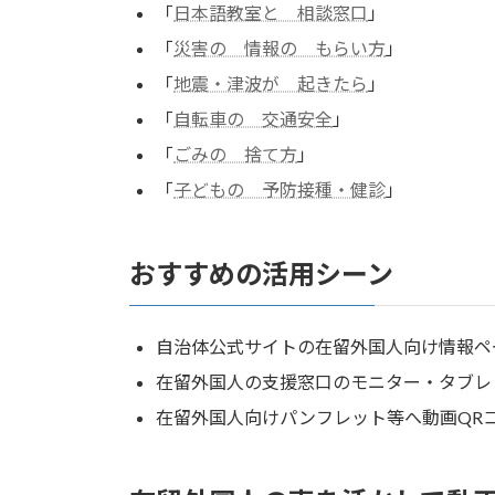
「
日本語教室と 相談窓口
」
「
災害の 情報の もらい方
」
「
地震・津波が 起きたら
」
「
自転車の 交通安全
」
「
ごみの 捨て方
」
「
子どもの 予防接種・健診
」
おすすめの活用シーン
自治体公式サイトの在留外国人向け情報ペ
在留外国人の支援窓口のモニター・タブレ
在留外国人向けパンフレット等へ動画QR