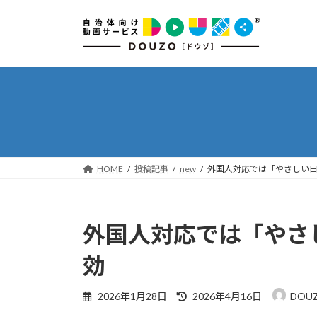
コ
ナ
ン
ビ
テ
ゲ
ン
ー
ツ
シ
へ
ョ
ス
ン
キ
に
ッ
移
プ
動
HOME
投稿記事
new
外国人対応では「やさしい
外国人対応では「やさ
効
最
2026年1月28日
2026年4月16日
DOU
終