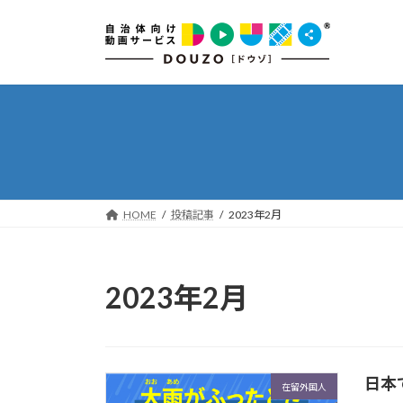
コ
ナ
ン
ビ
テ
ゲ
ン
ー
ツ
シ
へ
ョ
ス
ン
キ
に
ッ
移
プ
動
HOME
投稿記事
2023年2月
2023年2月
日本
在留外国人