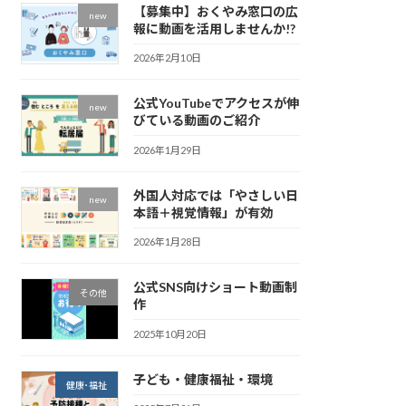
【募集中】おくやみ窓口の広
new
報に動画を活用しませんか!?
2026年2月10日
公式YouTubeでアクセスが伸
new
びている動画のご紹介
2026年1月29日
外国人対応では「やさしい日
new
本語＋視覚情報」が有効
2026年1月28日
公式SNS向けショート動画制
その他
作
2025年10月20日
子ども・健康福祉・環境
健康･福祉