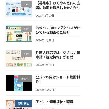
【募集中】おくやみ窓口の広
new
報に動画を活用しませんか!?
2026年2月10日
公式YouTubeでアクセスが伸
new
びている動画のご紹介
2026年1月29日
外国人対応では「やさしい日
new
本語＋視覚情報」が有効
2026年1月28日
公式SNS向けショート動画制
その他
作
2025年10月20日
子ども・健康福祉・環境
健康･福祉