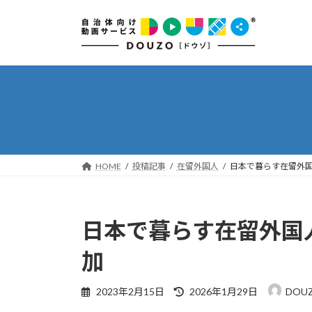
コ
ナ
ン
ビ
テ
ゲ
ン
ー
ツ
シ
へ
ョ
ス
ン
キ
に
ッ
移
プ
動
HOME
投稿記事
在留外国人
日本で暮らす在留外国
日本で暮らす在留外国
加
最
2023年2月15日
2026年1月29日
DOU
終