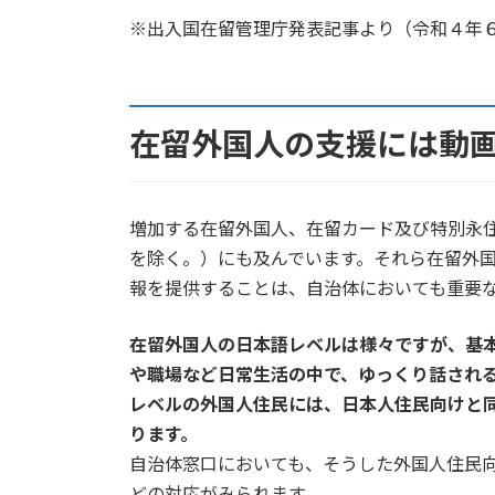
更
※出入国在留管理庁発表記事より（令和４年
新
日
時
:
在留外国人の支援には動
増加する在留外国人、在留カード及び特別永住
を除く。）にも及んでいます。それら在留外
報を提供することは、自治体においても重要
在留外国人の日本語レベルは様々ですが、基
や職場など日常生活の中で、ゆっくり話され
レベルの外国人住民には、日本人住民向けと
ります。
自治体窓口においても、そうした外国人住民
どの対応がみられます。