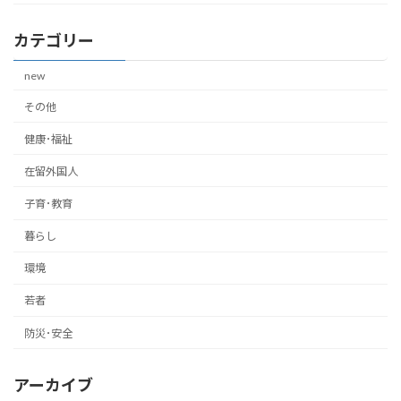
カテゴリー
new
その他
健康･福祉
在留外国人
子育･教育
暮らし
環境
若者
防災･安全
アーカイブ